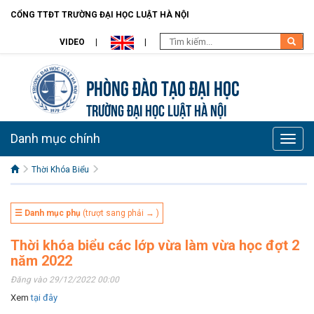
CỔNG TTĐT TRƯỜNG ĐẠI HỌC LUẬT HÀ NỘI
VIDEO
Phòng Đào Tạo đại học
TRƯỜNG ĐẠI HỌC LUẬT HÀ NỘI
Danh mục chính
Toggle
naviga
Thời Khóa Biểu
☰ Danh mục phụ
(trượt sang phải → )
Thời khóa biểu các lớp vừa làm vừa học đợt 2
năm 2022
Đăng vào 29/12/2022 00:00
Xem
tại đây