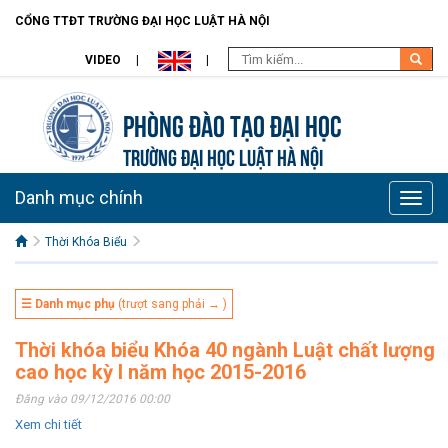
CỔNG TTĐT TRƯỜNG ĐẠI HỌC LUẬT HÀ NỘI
VIDEO
Phòng Đào Tạo đại học
TRƯỜNG ĐẠI HỌC LUẬT HÀ NỘI
Danh mục chính
Toggle
naviga
Thời Khóa Biểu
☰ Danh mục phụ
(trượt sang phải → )
Thời khóa biểu Khóa 40 ngành Luật chất lượng
cao học kỳ I năm học 2015-2016
Đăng vào 09/12/2016 00:00
Xem chi tiết