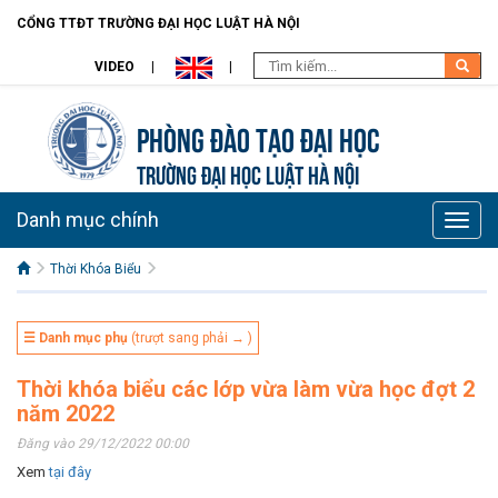
CỔNG TTĐT TRƯỜNG ĐẠI HỌC LUẬT HÀ NỘI
VIDEO
Phòng Đào Tạo đại học
TRƯỜNG ĐẠI HỌC LUẬT HÀ NỘI
Danh mục chính
Toggle
naviga
Thời Khóa Biểu
☰ Danh mục phụ
(trượt sang phải → )
Thời khóa biểu các lớp vừa làm vừa học đợt 2
năm 2022
Đăng vào 29/12/2022 00:00
Xem
tại đây