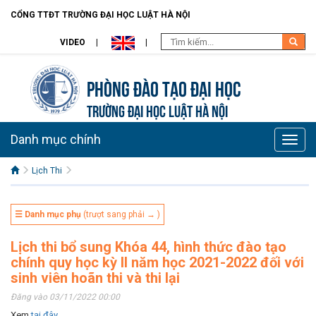
CỔNG TTĐT TRƯỜNG ĐẠI HỌC LUẬT HÀ NỘI
VIDEO
Phòng Đào Tạo đại học
TRƯỜNG ĐẠI HỌC LUẬT HÀ NỘI
Danh mục chính
Toggle
naviga
Lịch Thi
☰ Danh mục phụ
(trượt sang phải → )
Lịch thi bổ sung Khóa 44, hình thức đào tạo
chính quy học kỳ II năm học 2021-2022 đối với
sinh viên hoãn thi và thi lại
Đăng vào 03/11/2022 00:00
Xem
tại đây