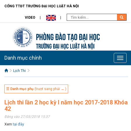
CỔNG TTĐT TRƯỜNG ĐẠI HỌC LUẬT HÀ NỘI
VIDEO
Phòng Đào Tạo đại học
TRƯỜNG ĐẠI HỌC LUẬT HÀ NỘI
Danh mục chính
Toggle
naviga
Lịch Thi
☰ Danh mục phụ
(trượt sang phải → )
Lịch thi lần 2 học kỳ I năm học 2017-2018 Khóa
42
Đăng vào 27/03/2018 15:37
Xem
tại đây