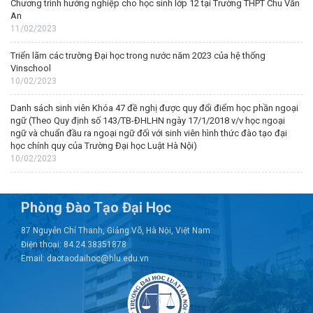
Chương trình hướng nghiệp cho học sinh lớp 12 tại Trường THPT Chu Văn
An
11/02/2023
Triển lãm các trường Đại học trong nước năm 2023 của hệ thống
Vinschool
10/02/2023
Danh sách sinh viên Khóa 47 đề nghị được quy đổi điểm học phần ngoại
ngữ (Theo Quy định số 143/TB-ĐHLHN ngày 17/1/2018 v/v học ngoại
ngữ và chuẩn đầu ra ngoại ngữ đối với sinh viên hình thức đào tạo đại
học chính quy của Trường Đại học Luật Hà Nội)
10/02/2023
Phòng Đào Tạo Đại Học
87 Nguyễn Chí Thanh, Giảng Võ, Hà Nội, Việt Nam
Điện thoại: 84.24.38351878
Email: daotaodaihoc@hlu.edu.vn