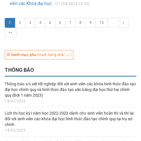
viên các Khóa đại học...
(11/04/2024 16:32)
1
2
3
4
5
6
7
8
9
10
…
»
»»
☰ Danh mục phụ
(trượt sang phải → )
THÔNG BÁO
Thông báo v/v xét tốt nghiệp đối với sinh viên các khóa hình thức đào tạo
đại học chính quy và hình thức đào tạo văn bằng đại học thứ hai chính
quy (Đợt 1 năm 2023)
14/02/2023
Lịch thi học kỳ I năm học 2022-2023 dành cho sinh viên hoãn thi và thi lại
đối với sinh viên các khóa đại học hình thức đào tạo chính quy tại trụ sở
chính
14/02/2023