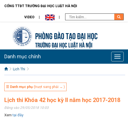
CỔNG TTĐT TRƯỜNG ĐẠI HỌC LUẬT HÀ NỘI
VIDEO
Phòng Đào Tạo đại học
TRƯỜNG ĐẠI HỌC LUẬT HÀ NỘI
Danh mục chính
Toggle
naviga
Lịch Thi
☰ Danh mục phụ
(trượt sang phải → )
Lịch thi Khóa 42 học kỳ II năm học 2017-2018
Đăng vào 29/05/2018 10:03
Xem
tại đây