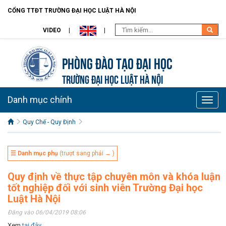
CỔNG TTĐT TRƯỜNG ĐẠI HỌC LUẬT HÀ NỘI
VIDEO
Phòng Đào Tạo đại học
TRƯỜNG ĐẠI HỌC LUẬT HÀ NỘI
Danh mục chính
Toggle
naviga
Quy Chế - Quy Định
☰ Danh mục phụ
(trượt sang phải → )
Quy định về thực tập chuyên môn và khóa luận
tốt nghiệp đối với sinh viên Trường Đại học
Luật Hà Nội
Đăng vào 06/04/2019 08:06
Xem
tại đây