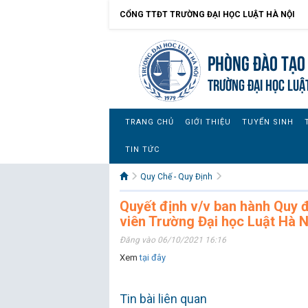
CỔNG TTĐT TRƯỜNG ĐẠI HỌC LUẬT HÀ NỘI
Phòng Đào Tạo 
TRƯỜNG ĐẠI HỌC LUẬ
TRANG CHỦ
GIỚI THIỆU
TUYỂN SINH
TIN TỨC
Quy Chế - Quy Định
Quyết định v/v ban hành Quy đị
viên Trường Đại học Luật Hà N
Đăng vào 06/10/2021 16:16
Xem
tại đây
Tin bài liên quan