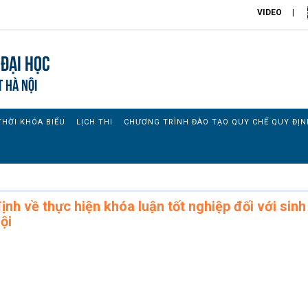
VIDEO
đại học
T HÀ NỘI
THỜI KHÓA BIỂU
LỊCH THI
CHƯƠNG TRÌNH ĐÀO TẠO QUY CHẾ QUY ĐỊN
nh về thực hiện khóa luận tốt nghiệp đối với sinh
ội