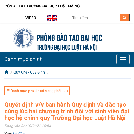
CỔNG TTĐT TRƯỜNG ĐẠI HỌC LUẬT HÀ NỘI
VIDEO
Phòng Đào Tạo đại học
TRƯỜNG ĐẠI HỌC LUẬT HÀ NỘI
Danh mục chính
Toggle
naviga
Quy Chế - Quy Định
☰ Danh mục phụ
(trượt sang phải → )
Quyết định v/v ban hành Quy định về đào tạo
cùng lúc hai chương trình đối với sinh viên đại
học hệ chính quy Trường Đại học Luật Hà Nội
Đăng vào 06/10/2021 16:04
Xem
tại đây