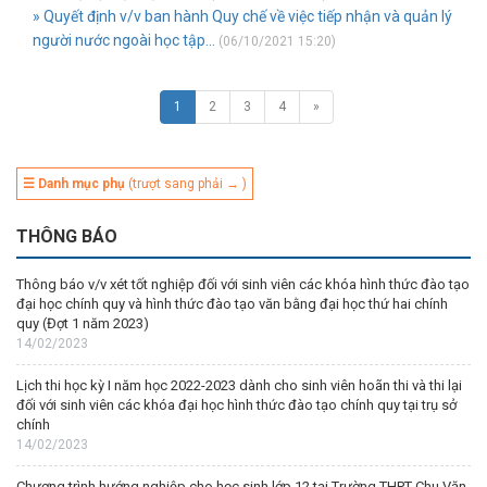
» Quyết định v/v ban hành Quy chế về việc tiếp nhận và quản lý
người nước ngoài học tập...
(06/10/2021 15:20)
1
2
3
4
»
☰ Danh mục phụ
(trượt sang phải → )
THÔNG BÁO
Thông báo v/v xét tốt nghiệp đối với sinh viên các khóa hình thức đào tạo
đại học chính quy và hình thức đào tạo văn bằng đại học thứ hai chính
quy (Đợt 1 năm 2023)
14/02/2023
Lịch thi học kỳ I năm học 2022-2023 dành cho sinh viên hoãn thi và thi lại
đối với sinh viên các khóa đại học hình thức đào tạo chính quy tại trụ sở
chính
14/02/2023
Chương trình hướng nghiệp cho học sinh lớp 12 tại Trường THPT Chu Văn