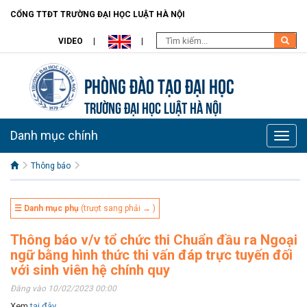
CỔNG TTĐT TRƯỜNG ĐẠI HỌC LUẬT HÀ NỘI
VIDEO
Phòng Đào Tạo đại học
TRƯỜNG ĐẠI HỌC LUẬT HÀ NỘI
Danh mục chính
Toggle
naviga
Thông báo
☰ Danh mục phụ
(trượt sang phải → )
Thông báo v/v tổ chức thi Chuẩn đầu ra Ngoại
ngữ bằng hình thức thi vấn đáp trực tuyến đối
với sinh viên hệ chính quy
Đăng vào 10/02/2023 00:00
Xem
tại đây