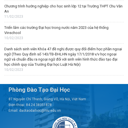
Chương trình hướng nghiệp cho học sinh lớp 12 tại Trường THPT Chu Văn
An
11/02/2023
Triển lãm các trường Đại học trong nước năm 2023 của hệ thống
Vinschool
10/02/2023
Danh sách sinh viên Khóa 47 đề nghị được quy đổi điểm học phần ngoại
ngữ (Theo Quy định số 143/TB-ĐHLHN ngày 17/1/2018 v/v học ngoại
ngữ và chuẩn đầu ra ngoại ngữ đối với sinh viên hình thức đào tạo đại
học chính quy của Trường Đại học Luật Hà Nội)
10/02/2023
Phòng Đào Tạo Đại Học
87 Nguyễn Chí Thanh, Giảng Võ, Hà Nội, Việt Nam
Điện thoại: 84.24.38351878
Email: daotaodaihoc@hlu.edu.vn