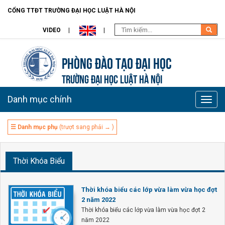
CỔNG TTĐT TRƯỜNG ĐẠI HỌC LUẬT HÀ NỘI
VIDEO
Phòng Đào Tạo đại học
TRƯỜNG ĐẠI HỌC LUẬT HÀ NỘI
Danh mục chính
Toggle
naviga
☰ Danh mục phụ
(trượt sang phải → )
Thời Khóa Biểu
Thời khóa biểu các lớp vừa làm vừa học đợt
2 năm 2022
Thời khóa biểu các lớp vừa làm vừa học đợt 2
năm 2022