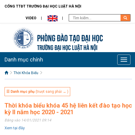
CỔNG TTĐT TRƯỜNG ĐẠI HỌC LUẬT HÀ NỘI
VIDEO
Phòng Đào Tạo đại học
TRƯỜNG ĐẠI HỌC LUẬT HÀ NỘI
Danh mục chính
Toggle
naviga
Thời Khóa Biểu
☰ Danh mục phụ
(trượt sang phải → )
Thời khóa biểu khóa 45 hệ liên kết đào tạo học
kỳ II năm học 2020 - 2021
Đăng vào 14/01/2021 09:14
Xem tại đây