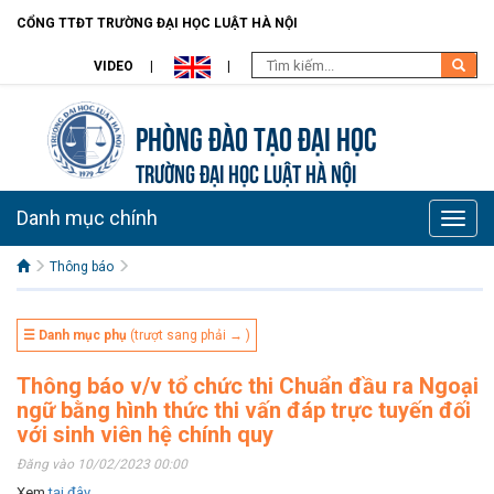
CỔNG TTĐT TRƯỜNG ĐẠI HỌC LUẬT HÀ NỘI
VIDEO
Phòng Đào Tạo đại học
TRƯỜNG ĐẠI HỌC LUẬT HÀ NỘI
Danh mục chính
Toggle
naviga
Thông báo
☰ Danh mục phụ
(trượt sang phải → )
Thông báo v/v tổ chức thi Chuẩn đầu ra Ngoại
ngữ bằng hình thức thi vấn đáp trực tuyến đối
với sinh viên hệ chính quy
Đăng vào 10/02/2023 00:00
Xem
tại đây