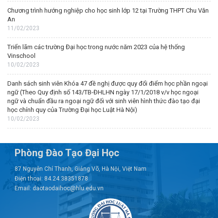
Chương trình hướng nghiệp cho học sinh lớp 12 tại Trường THPT Chu Văn
An
11/02/2023
Triển lãm các trường Đại học trong nước năm 2023 của hệ thống
Vinschool
10/02/2023
Danh sách sinh viên Khóa 47 đề nghị được quy đổi điểm học phần ngoại
ngữ (Theo Quy định số 143/TB-ĐHLHN ngày 17/1/2018 v/v học ngoại
ngữ và chuẩn đầu ra ngoại ngữ đối với sinh viên hình thức đào tạo đại
học chính quy của Trường Đại học Luật Hà Nội)
10/02/2023
Phòng Đào Tạo Đại Học
87 Nguyễn Chí Thanh, Giảng Võ, Hà Nội, Việt Nam
Điện thoại: 84.24.38351878
Email: daotaodaihoc@hlu.edu.vn