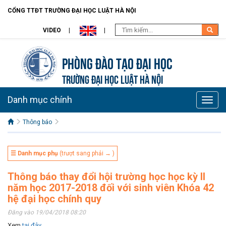
CỔNG TTĐT TRƯỜNG ĐẠI HỌC LUẬT HÀ NỘI
VIDEO
Phòng Đào Tạo đại học
TRƯỜNG ĐẠI HỌC LUẬT HÀ NỘI
Danh mục chính
Toggle
naviga
Thông báo
☰ Danh mục phụ
(trượt sang phải → )
Thông báo thay đổi hội trường học học kỳ II
năm học 2017-2018 đối với sinh viên Khóa 42
hệ đại học chính quy
Đăng vào 19/04/2018 08:20
Xem
tại đây