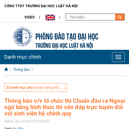
CỔNG TTĐT TRƯỜNG ĐẠI HỌC LUẬT HÀ NỘI
VIDEO
Phòng Đào Tạo đại học
TRƯỜNG ĐẠI HỌC LUẬT HÀ NỘI
Danh mục chính
Toggle
naviga
Thông báo
☰ Danh mục phụ
(trượt sang phải → )
Thông báo v/v tổ chức thi Chuẩn đầu ra Ngoại
ngữ bằng hình thức thi vấn đáp trực tuyến đối
với sinh viên hệ chính quy
Đăng vào 10/02/2023 00:00
Xem
tại đây