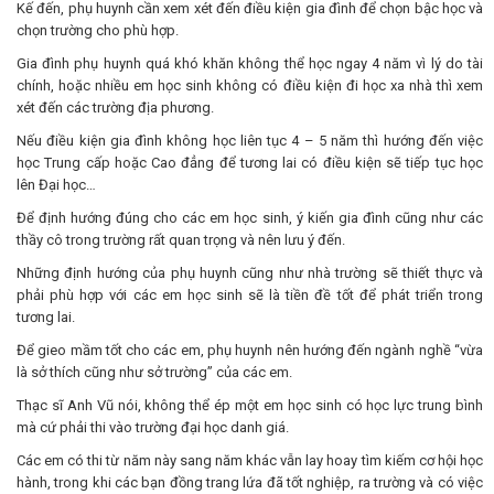
Kế đến, phụ huynh cần xem xét đến điều kiện gia đình để chọn bậc học và
chọn trường cho phù hợp.
Gia đình phụ huynh quá khó khăn không thể học ngay 4 năm vì lý do tài
chính, hoặc nhiều em học sinh không có điều kiện đi học xa nhà thì xem
xét đến các trường địa phương.
Nếu điều kiện gia đình không học liên tục 4 – 5 năm thì hướng đến việc
học Trung cấp hoặc Cao đẳng để tương lai có điều kiện sẽ tiếp tục học
lên Đại học…
Để định hướng đúng cho các em học sinh, ý kiến gia đình cũng như các
thầy cô trong trường rất quan trọng và nên lưu ý đến.
Những định hướng của phụ huynh cũng như nhà trường sẽ thiết thực và
phải phù hợp với các em học sinh sẽ là tiền đề tốt để phát triển trong
tương lai.
Để gieo mầm tốt cho các em, phụ huynh nên hướng đến ngành nghề “vừa
là sở thích cũng như sở trường” của các em.
Thạc sĩ Anh Vũ nói, không thể ép một em học sinh có học lực trung bình
mà cứ phải thi vào trường đại học danh giá.
Các em có thi từ năm này sang năm khác vẫn lay hoay tìm kiếm cơ hội học
hành, trong khi các bạn đồng trang lứa đã tốt nghiệp, ra trường và có việc