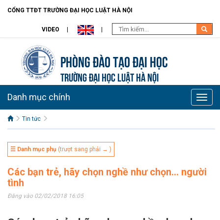
CỔNG TTĐT TRƯỜNG ĐẠI HỌC LUẬT HÀ NỘI
VIDEO
Phòng Đào Tạo đại học
TRƯỜNG ĐẠI HỌC LUẬT HÀ NỘI
Danh mục chính
Toggle
naviga
Tin tức
☰ Danh mục phụ
(trượt sang phải → )
Các bạn trẻ, hãy chọn nghề như chọn… người
tình
Đăng vào 02/02/2018 16:05