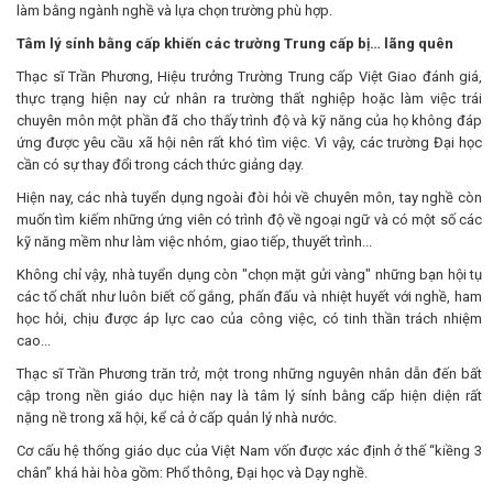
làm bằng ngành nghề và lựa chọn trường phù hợp.
Tâm lý sính bằng cấp khiến các trường Trung cấp bị… lãng quên
Thạc sĩ Trần Phương, Hiệu trưởng Trường Trung cấp Việt Giao đánh giá,
thực trạng hiện nay cử nhân ra trường thất nghiệp hoặc làm việc trái
chuyên môn một phần đã cho thấy trình độ và kỹ năng của họ không đáp
ứng được yêu cầu xã hội nên rất khó tìm việc. Vì vậy, các trường Đại học
cần có sự thay đổi trong cách thức giảng dạy.
Hiện nay, các nhà tuyển dụng ngoài đòi hỏi về chuyên môn, tay nghề còn
muốn tìm kiếm những ứng viên có trình độ về ngoại ngữ và có một số các
kỹ năng mềm như làm việc nhóm, giao tiếp, thuyết trình...
Không chỉ vậy, nhà tuyển dụng còn "chọn mặt gửi vàng" những bạn hội tụ
các tố chất như luôn biết cố gắng, phấn đấu và nhiệt huyết với nghề, ham
học hỏi, chịu được áp lực cao của công việc, có tinh thần trách nhiệm
cao...
Thạc sĩ Trần Phương trăn trở, một trong những nguyên nhân dẫn đến bất
cập trong nền giáo dục hiện nay là tâm lý sính bằng cấp hiện diện rất
nặng nề trong xã hội, kể cả ở cấp quản lý nhà nước.
Cơ cấu hệ thống giáo dục của Việt Nam vốn được xác định ở thế “kiềng 3
chân” khá hài hòa gồm: Phổ thông, Đại học và Dạy nghề.