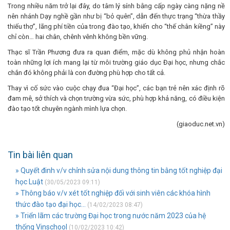
Trong nhiều năm trở lại đây, do tâm lý sính bằng cấp ngày càng nặng nề
nên nhánh Dạy nghề gần như bị “bỏ quên”, dẫn đến thực trạng “thừa thầy
thiếu thợ”, lãng phí tiền của trong đào tạo, khiến cho “thế chân kiềng” này
chỉ còn… hai chân, chênh vênh không bền vững.
Thạc sĩ Trần Phương đưa ra quan điểm, mặc dù không phủ nhận hoàn
toàn những lợi ích mang lại từ môi trường giáo dục Đại học, nhưng chắc
chắn đó không phải là con đường phù hợp cho tất cả.
Thay vì cố sức vào cuộc chạy đua “Đại học”, các bạn trẻ nên xác định rõ
đam mê, sở thích và chọn trường vừa sức, phù hợp khả năng, có điều kiện
đào tạo tốt chuyên ngành mình lựa chọn.
(giaoduc.net.vn)
Tin bài liên quan
» Quyết đinh v/v chỉnh sửa nội dung thông tin bằng tốt nghiệp đại
học Luật
(30/05/2023 09:11)
» Thông báo v/v xét tốt nghiệp đối với sinh viên các khóa hình
thức đào tạo đại học...
(14/02/2023 08:47)
» Triển lãm các trường Đại học trong nước năm 2023 của hệ
thống Vinschool
(10/02/2023 10:42)