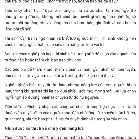
câu trả lời cho câu hỏi: “Chọn trường nào, ngành nào để dễ đậu?”.
Tiến sĩ Lý phân tích: “Đậu rồi nhưng chỉ là sự trú chân tạm bợ, ngồi đó
nhưng trong đầu lại không một chút tâm huyết gì với ngành nghề đó, sẽ
tạo ra một sự lãng phí vô cùng lớn cho bản thân, gia đình và cao hơn là
lãng phí xã hội”.
Thí sinh cần tránh ngộ nhận và biết lượng sức mình. Thí sinh không nên
chọn những nghề thật… cao siêu mà năng lực khó với tới.
Sau khi chọn nghề phù hợp, thí sinh nên lượng sức để chọn vào ngành của
trường nào hoặc thậm chí bậc nào phù hợp.
Các tiêu chí để tham khảo: Điểm chuẩn vài năm gần nhất, chỉ tiêu tuyển,
nhu cầu xã hội, việc làm sau khi ra trường, điều kiện vị trí địa lý…
Nghề nghiệp hiện nay rất đa dạng nhưng năng lực của con người thì có
hạn, trong khi giới trẻ thì lại có quá nhiều ước mơ, mong mỏi. Sự lựa chọn
nghề nghiệp đương nhiên là chuyện tự do, tự nguyện.
Tiến sĩ Trần Đình Lý nhận xét, cũng có nhiều trường hợp học sinh… bị lệ
thuộc vào quyết định của người khác. Cần nhớ rằng lời khuyên luôn bổ ích,
quan trọng, nhưng bạn phải là người quyết định về tương lai của mình.
Nhìn được sở thích và chú ý đến năng lực
Thạc sĩ Cổ Tấn Anh Vũ, Trưởng phòng đào tạo Trường Đại học Giao thông