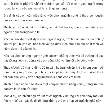
vận tải Thành phố Hồ Chí Minh đánh giá vấn đề chọn ngành nghề trong
tương lai cho các em học sinh là rất quan trọng.
Gia đình các em cần hiểu rằng việc chọn ngành nghề là theo sở nguyện
của các em chứ không nên ép.
Phụ huynh có nhiều kinh nghiệm, có thể định hướng cho con em việc chọn
ngành nghề trong tương lai.
Khi các em đã quyết định chọn ngành nghề, tức là các em đã có tính tự
lập thì phụ huynh chỉ nên hiểu và tạo điều kiện cho các em phát triển với
niềm đam mê của mình.
Nếu lựa chọn những ngành nghề các em không thích với sở trường thì sau
này tốt nghiệp ra trường, các em cũng không làm tốt các công việc.
Thạc sĩ Anh Vũ khẳng định, để tư vấn, hướng nghiệp khi các em còn ngồi
trên ghế giảng đường, phụ huynh cần phải nhìn thấy được ngoài sở thích
thì còn phải chú ý đến năng lực thực sự của con em mình.
Thích ngành nghề nào đó là một chuyện nhưng năng khiếu, năng lực của
các em lại là vấn đề khác.
Một ví dụ, có nhiều bạn trẻ rất thích ngành Y nhưng khi nhìn thấy máu đã
“xanh mặt” và ngất xỉu thì rõ ràng không thể phù hợp với ngành nghề này.