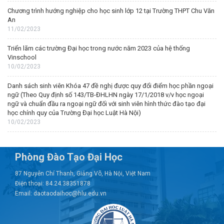
Chương trình hướng nghiệp cho học sinh lớp 12 tại Trường THPT Chu Văn
An
11/02/2023
Triển lãm các trường Đại học trong nước năm 2023 của hệ thống
Vinschool
10/02/2023
Danh sách sinh viên Khóa 47 đề nghị được quy đổi điểm học phần ngoại
ngữ (Theo Quy định số 143/TB-ĐHLHN ngày 17/1/2018 v/v học ngoại
ngữ và chuẩn đầu ra ngoại ngữ đối với sinh viên hình thức đào tạo đại
học chính quy của Trường Đại học Luật Hà Nội)
10/02/2023
Phòng Đào Tạo Đại Học
87 Nguyễn Chí Thanh, Giảng Võ, Hà Nội, Việt Nam
Điện thoại: 84.24.38351878
Email: daotaodaihoc@hlu.edu.vn