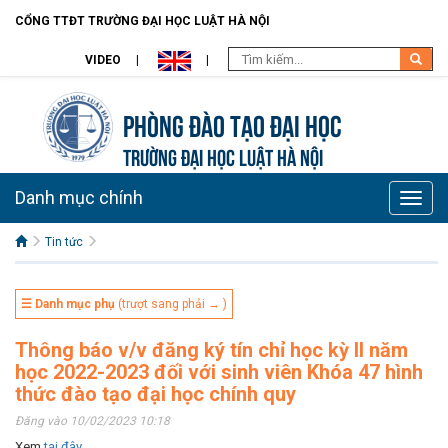
CỔNG TTĐT TRƯỜNG ĐẠI HỌC LUẬT HÀ NỘI
VIDEO
Phòng Đào Tạo đại học
TRƯỜNG ĐẠI HỌC LUẬT HÀ NỘI
Danh mục chính
Toggle
naviga
Tin tức
☰ Danh mục phụ
(trượt sang phải → )
Thông báo v/v đăng ký tín chỉ học kỳ II năm
học 2022-2023 đối với sinh viên Khóa 47 hình
thức đào tạo đại học chính quy
Đăng vào 10/02/2023 10:18
Xem
tại đây