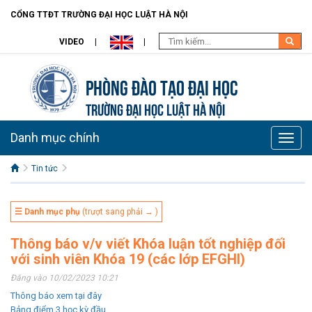
CỔNG TTĐT TRƯỜNG ĐẠI HỌC LUẬT HÀ NỘI
VIDEO
Phòng Đào Tạo đại học
TRƯỜNG ĐẠI HỌC LUẬT HÀ NỘI
Danh mục chính
Toggle
naviga
Tin tức
☰ Danh mục phụ
(trượt sang phải → )
Thông báo v/v viết Khóa luận tốt nghiệp đối
với sinh viên Khóa 19 (các lớp EFGHI)
Đăng vào 10/02/2023 10:21
Thông báo xem tại đây
Bảng điểm 3 học kỳ đầu