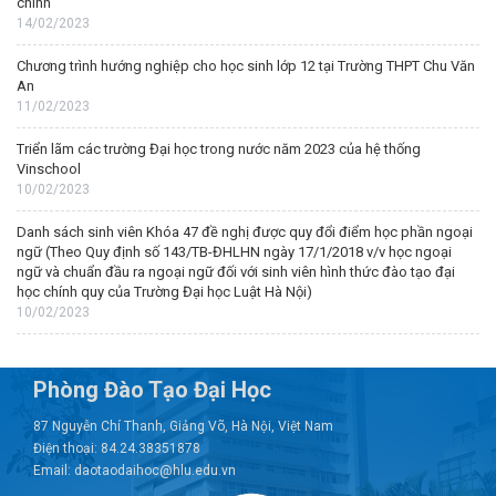
chính
14/02/2023
Chương trình hướng nghiệp cho học sinh lớp 12 tại Trường THPT Chu Văn
An
11/02/2023
Triển lãm các trường Đại học trong nước năm 2023 của hệ thống
Vinschool
10/02/2023
Danh sách sinh viên Khóa 47 đề nghị được quy đổi điểm học phần ngoại
ngữ (Theo Quy định số 143/TB-ĐHLHN ngày 17/1/2018 v/v học ngoại
ngữ và chuẩn đầu ra ngoại ngữ đối với sinh viên hình thức đào tạo đại
học chính quy của Trường Đại học Luật Hà Nội)
10/02/2023
Phòng Đào Tạo Đại Học
87 Nguyễn Chí Thanh, Giảng Võ, Hà Nội, Việt Nam
Điện thoại: 84.24.38351878
Email: daotaodaihoc@hlu.edu.vn