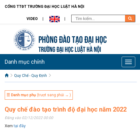
CỔNG TTĐT TRƯỜNG ĐẠI HỌC LUẬT HÀ NỘI
VIDEO
Phòng Đào Tạo đại học
TRƯỜNG ĐẠI HỌC LUẬT HÀ NỘI
Danh mục chính
Toggle
naviga
Quy Chế - Quy Định
☰ Danh mục phụ
(trượt sang phải → )
Quy chế đào tạo trình độ đại học năm 2022
Đăng vào 02/12/2022 00:00
Xem
tại đây