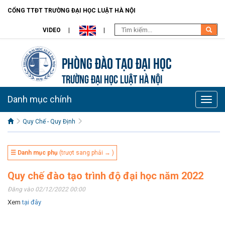
CỔNG TTĐT TRƯỜNG ĐẠI HỌC LUẬT HÀ NỘI
VIDEO
Phòng Đào Tạo đại học
TRƯỜNG ĐẠI HỌC LUẬT HÀ NỘI
Danh mục chính
Toggle
naviga
Quy Chế - Quy Định
☰ Danh mục phụ
(trượt sang phải → )
Quy chế đào tạo trình độ đại học năm 2022
Đăng vào 02/12/2022 00:00
Xem
tại đây