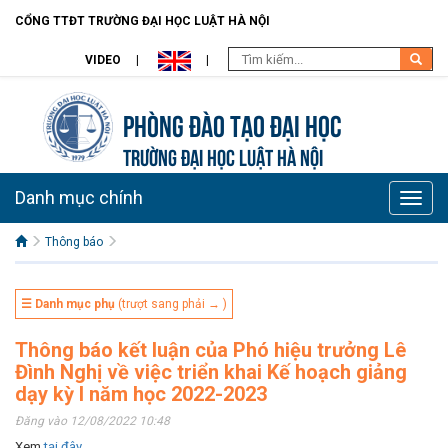
CỔNG TTĐT TRƯỜNG ĐẠI HỌC LUẬT HÀ NỘI
VIDEO
Phòng Đào Tạo đại học
TRƯỜNG ĐẠI HỌC LUẬT HÀ NỘI
Danh mục chính
Toggle
naviga
Thông báo
☰ Danh mục phụ
(trượt sang phải → )
Thông báo kết luận của Phó hiệu trưởng Lê
Đình Nghị về việc triển khai Kế hoạch giảng
dạy kỳ I năm học 2022-2023
Đăng vào 12/08/2022 10:48
Xem
tại đây