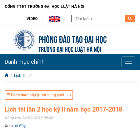
CỔNG TTĐT TRƯỜNG ĐẠI HỌC LUẬT HÀ NỘI
VIDEO
Phòng Đào Tạo đại học
TRƯỜNG ĐẠI HỌC LUẬT HÀ NỘI
Danh mục chính
Toggle
naviga
Lịch Thi
☰ Danh mục phụ
(trượt sang phải → )
Lịch thi lần 2 học kỳ II năm học 2017-2018
Đăng vào 14/09/2018 00:00
Xem
tại đây