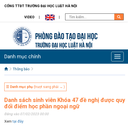
CỔNG TTĐT TRƯỜNG ĐẠI HỌC LUẬT HÀ NỘI
VIDEO
Phòng Đào Tạo đại học
TRƯỜNG ĐẠI HỌC LUẬT HÀ NỘI
Danh mục chính
Toggle
naviga
Thông báo
☰ Danh mục phụ
(trượt sang phải → )
Danh sách sinh viên Khóa 47 đề nghị được quy
đổi điểm học phần ngoại ngữ
Đăng vào 07/02/2023 00:00
Xem
tại đây