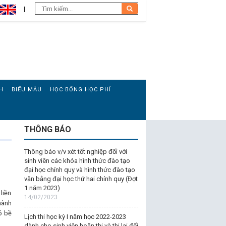
H
BIỂU MẪU
HỌC BỔNG HỌC PHÍ
THÔNG BÁO
Thông báo v/v xét tốt nghiệp đối với
sinh viên các khóa hình thức đào tạo
đại học chính quy và hình thức đào tạo
văn bằng đại học thứ hai chính quy (Đợt
1 năm 2023)
liền
14/02/2023
hành
ó bề
Lịch thi học kỳ I năm học 2022-2023
dành cho sinh viên hoãn thi và thi lại đối