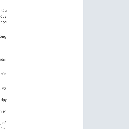
 tác
 quy
 học
công
hiệm
 của
 với
 dạy
hiên
, có
rách