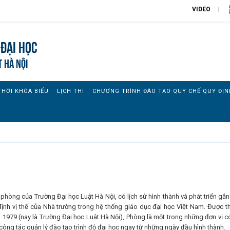
VIDEO
đại học
T HÀ NỘI
THỜI KHÓA BIỂU
LỊCH THI
CHƯƠNG TRÌNH ĐÀO TẠO QUY CHẾ QUY ĐỊN
hòng của Trường Đại học Luật Hà Nội, có lịch sử hình thành và phát triển gắn 
định vị thế của Nhà trường trong hệ thống giáo dục đại học Việt Nam. Được t
 1979 (nay là Trường Đại học Luật Hà Nội), Phòng là một trong những đơn vị c
 công tác quản lý đào tạo trình độ đại học ngay từ những ngày đầu hình thành.