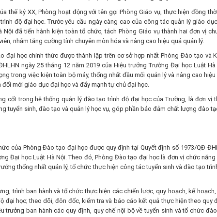
a thế kỷ XX, Phòng hoạt động với tên gọi Phòng Giáo vụ, thực hiện đồng thời
 trình độ đại học. Trước yêu cầu ngày càng cao của công tác quản lý giáo dục
 Nội đã tiến hành kiện toàn tổ chức, tách Phòng Giáo vụ thành hai đơn vị ch
viên, nhằm tăng cường tính chuyên môn hóa và nâng cao hiệu quả quản lý.
 đại học chính thức được thành lập trên cơ sở hợp nhất Phòng Đào tạo và 
-ĐHLHN ngày 25 tháng 12 năm 2019 của Hiệu trưởng Trường Đại học Luật Hà 
ọng trong việc kiện toàn bộ máy, thống nhất đầu mối quản lý và nâng cao hiệu
h đổi mới giáo dục đại học và đẩy mạnh tự chủ đại học.
ng cốt trong hệ thống quản lý đào tạo trình độ đại học của Trường, là đơn vị 
ộng tuyển sinh, đào tạo và quản lý học vụ, góp phần bảo đảm chất lượng đào tạ
chức của Phòng Đào tạo đại học được quy định tại Quyết định số 1973/QĐ-Đ
ng Đại học Luật Hà Nội. Theo đó, Phòng Đào tạo đại học là đơn vị chức năng
ởng thống nhất quản lý, tổ chức thực hiện công tác tuyển sinh và đào tạo trìn
ng, trình ban hành và tổ chức thực hiện các chiến lược, quy hoạch, kế hoạch,
độ đại học; theo dõi, đôn đốc, kiểm tra và báo cáo kết quả thực hiện theo quy đ
u trưởng ban hành các quy định, quy chế nội bộ về tuyển sinh và tổ chức đào