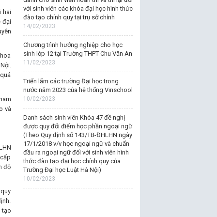
với sinh viên các khóa đại học hình thức
 hai
đào tạo chính quy tại trụ sở chính
 đại
14/02/2023
uyên
Chương trình hướng nghiệp cho học
sinh lớp 12 tại Trường THPT Chu Văn An
Khoa
11/02/2023
Nội.
 quả
Triển lãm các trường Đại học trong
nước năm 2023 của hệ thống Vinschool
tham
10/02/2023
o và
Danh sách sinh viên Khóa 47 đề nghị
được quy đổi điểm học phần ngoại ngữ
(Theo Quy định số 143/TB-ĐHLHN ngày
17/1/2018 v/v học ngoại ngữ và chuẩn
HLHN
đầu ra ngoại ngữ đối với sinh viên hình
 cấp
thức đào tạo đại học chính quy của
h độ
Trường Đại học Luật Hà Nội)
10/02/2023
 quy
ịnh.
 tạo