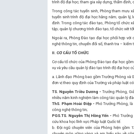
trình độ đại học; tham gia xây dựng, thẩm định, 
Trong công tác tuyển sinh, Phòng tham mưu xây 
tuyển sinh trình độ đại học hằng năm; quản lý, 
định. Trong công tác đào tạo, Phòng tổ chức xâ
tập; quản lý chương trình đào tạo; tổ chức xét t
Ngoài ra, Phòng Đào tạo đại học phối hợp với
nghệ thông tin, chuyển đổi số, thanh tra – kiểm
II. CƠ CẤU TỔ CHỨC
Cơ cấu tổ chức của Phòng Đào tạo đại học gồm 
vụ và yêu cầu quản lý đào tạo trình độ đại học c
a. Lãnh đạo Phòng bao gồm Trưởng Phòng và 02
đơn vị theo quy định của Trường và pháp luật có 
TS. Nguyễn Triều Dương -
Trưởng Phòng, Giả
nhiều năm kinh nghiệm làm công tác quản lý đào
ThS. Phạm Hoài Điệp -
Phó Trưởng Phòng, là 
công nghệ thông tin;
PGS.TS. Nguyễn Thị Hồng Yến -
Phó Trưởng 
cứu khoa học lĩnh vực Pháp luật Quốc tế.
b. Đội ngũ chuyên viên của Phòng hiện gồm 13 
chuyên môn vững vàng và am hiểu sâu về công 