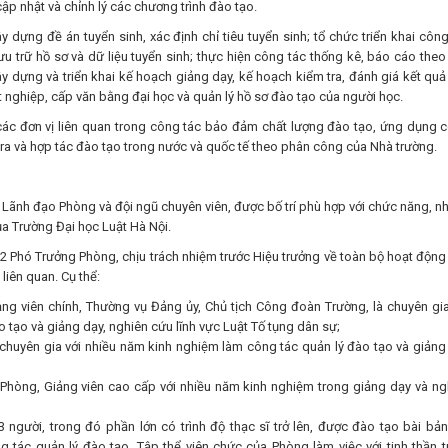
cập nhật và chỉnh lý các chương trình đào tạo.
dựng đề án tuyển sinh, xác định chỉ tiêu tuyển sinh; tổ chức triển khai công
lưu trữ hồ sơ và dữ liệu tuyển sinh; thực hiện công tác thống kê, báo cáo theo
y dựng và triển khai kế hoạch giảng dạy, kế hoạch kiểm tra, đánh giá kết quả
ốt nghiệp, cấp văn bằng đại học và quản lý hồ sơ đào tạo của người học.
 các đơn vị liên quan trong công tác bảo đảm chất lượng đào tạo, ứng dụng 
 tra và hợp tác đào tạo trong nước và quốc tế theo phân công của Nhà trường.
Lãnh đạo Phòng và đội ngũ chuyên viên, được bố trí phù hợp với chức năng, n
ủa Trường Đại học Luật Hà Nội.
 Phó Trưởng Phòng, chịu trách nhiệm trước Hiệu trưởng về toàn bộ hoạt động
liên quan. Cụ thể:
ng viên chính, Thường vụ Đảng ủy, Chủ tịch Công đoàn Trường, là chuyên gia
 tạo và giảng dạy, nghiên cứu lĩnh vực Luật Tố tụng dân sự;
chuyên gia với nhiều năm kinh nghiệm làm công tác quản lý đào tạo và giảng
Phòng, Giảng viên cao cấp với nhiều năm kinh nghiệm trong giảng dạy và ng
người, trong đó phần lớn có trình độ thạc sĩ trở lên, được đào tạo bài bản
tác quản lý đào tạo. Tập thể viên chức của Phòng làm việc với tinh thần t