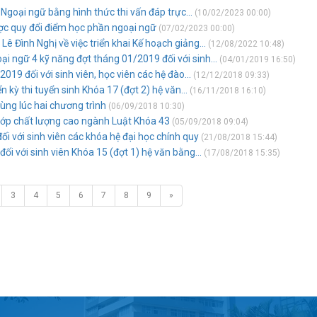
Ngoại ngữ bằng hình thức thi vấn đáp trực...
(10/02/2023 00:00)
ược quy đổi điểm học phần ngoại ngữ
(07/02/2023 00:00)
ê Đình Nghị về việc triển khai Kế hoạch giảng...
(12/08/2022 10:48)
i ngữ 4 kỹ năng đợt tháng 01/2019 đối với sinh...
(04/01/2019 16:50)
019 đối với sinh viên, học viên các hệ đào...
(12/12/2018 09:33)
 kỳ thi tuyển sinh Khóa 17 (đợt 2) hệ văn...
(16/11/2018 16:10)
ùng lúc hai chương trình
(06/09/2018 10:30)
 lớp chất lượng cao ngành Luật Khóa 43
(05/09/2018 09:04)
i với sinh viên các khóa hệ đại học chính quy
(21/08/2018 15:44)
đối với sinh viên Khóa 15 (đợt 1) hệ văn bằng...
(17/08/2018 15:35)
3
4
5
6
7
8
9
»