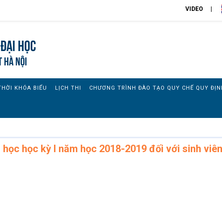
VIDEO
đại học
T HÀ NỘI
THỜI KHÓA BIỂU
LỊCH THI
CHƯƠNG TRÌNH ĐÀO TẠO QUY CHẾ QUY ĐỊN
 học học kỳ I năm học 2018-2019 đối với sinh viê