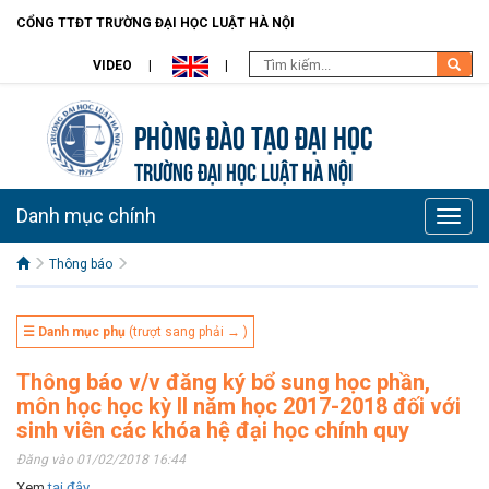
CỔNG TTĐT TRƯỜNG ĐẠI HỌC LUẬT HÀ NỘI
VIDEO
Phòng Đào Tạo đại học
TRƯỜNG ĐẠI HỌC LUẬT HÀ NỘI
Danh mục chính
Toggle
naviga
Thông báo
☰ Danh mục phụ
(trượt sang phải → )
Thông báo v/v đăng ký bổ sung học phần,
môn học học kỳ II năm học 2017-2018 đối với
sinh viên các khóa hệ đại học chính quy
Đăng vào 01/02/2018 16:44
Xem
tại đây