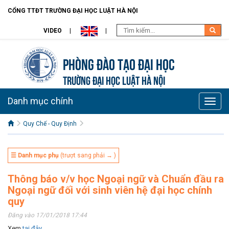
CỔNG TTĐT TRƯỜNG ĐẠI HỌC LUẬT HÀ NỘI
VIDEO
Phòng Đào Tạo đại học
TRƯỜNG ĐẠI HỌC LUẬT HÀ NỘI
Danh mục chính
Toggle
naviga
Quy Chế - Quy Định
☰ Danh mục phụ
(trượt sang phải → )
Thông báo v/v học Ngoại ngữ và Chuẩn đầu ra
Ngoại ngữ đối với sinh viên hệ đại học chính
quy
Đăng vào 17/01/2018 17:44
Xem
tại đây